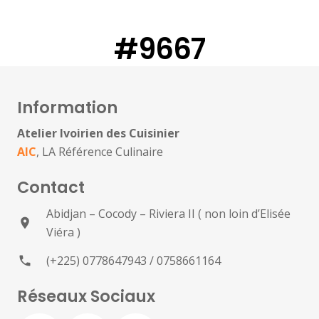
#9667
Information
Atelier Ivoirien des Cuisinier
AIC
, LA Référence Culinaire
Contact
Abidjan – Cocody – Riviera II ( non loin d’Elisée
location_on
Viéra )
(+225) 0778647943 / 0758661164
phone
Réseaux Sociaux