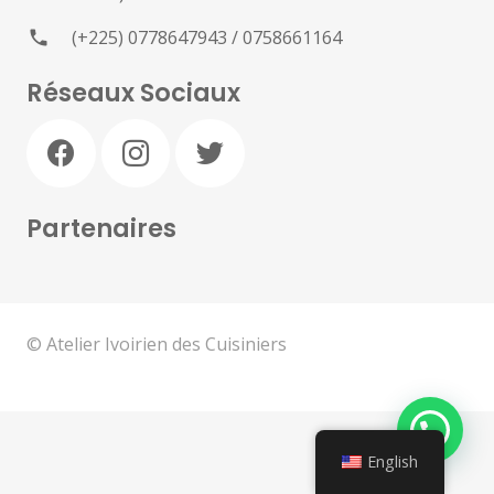
(+225) 0778647943 / 0758661164
phone
Réseaux Sociaux
Partenaires
© Atelier Ivoirien des Cuisiniers
English