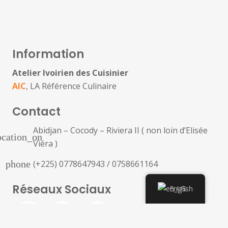
Information
Atelier Ivoirien des Cuisinier
AIC
, LA Référence Culinaire
Contact
Abidjan – Cocody – Riviera II ( non loin d’Elisée
ocation_on
Viéra )
phone
(+225) 0778647943 / 0758661164
Réseaux Sociaux
English