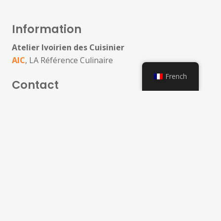
Information
Atelier Ivoirien des Cuisinier
AIC
, LA Référence Culinaire
French
Contact
Abidjan – Cocody – Riviera II ( non loin d’Elisée
location_on
Viéra )
(+225) 0778647943 / 0758661164
phone
Réseaux Sociaux
Partenaires