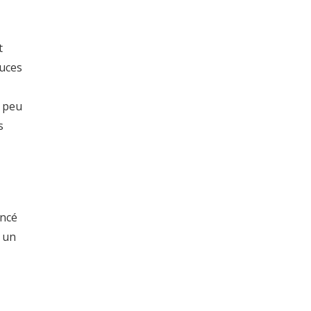
t
ouces
n peu
s
incé
s un