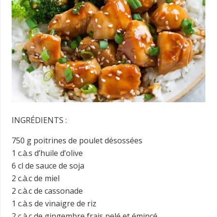
INGRÉDIENTS :
750 g poitrines de poulet désossées
1 c.à.s d’huile d’olive
6 cl de sauce de soja
2 c.à.c de miel
2 c.à.c de cassonade
1 c.à.s de vinaigre de riz
2 c.à.c de gingembre frais pelé et émincé