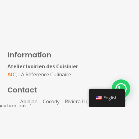
Information
Atelier Ivoirien des Cuisinier
AIC
, LA Référence Culinaire
Contact
English
Abidjan – Cocody – Riviera II ( non loin d’Elisée
ocation_on
Viéra )
phone
(+225) 0778647943 / 0758661164
Réseaux Sociaux