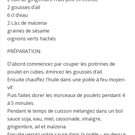
2 gousses d’ail
6 cl d’eau
2 c.à.c de maïzena
graines de sésame
oignons verts hachés
PRÉPARATION:
D’abord commencez par couper les poitrines de
poulet en cubes, émincez les gousses d’ail.
Ensuite chauffez l’huile dans une poêle à feu moyen-
vif.
Puis faites dorer les morceaux de poulets pendant 4
à 5 minutes.
Pendant le temps de cuisson mélangez dans un bol
sauce soja, eau, miel, cassonade, vinaigre,
gingembre, ail et maïzena.
Ensuite versez votre sauce dans la poêle – en dessus