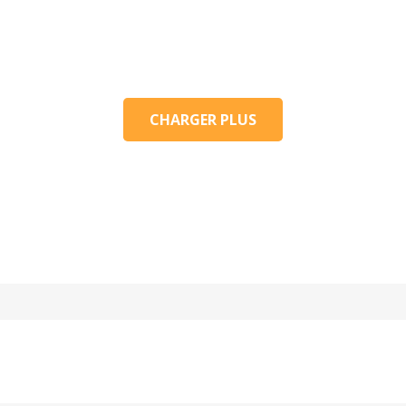
act
Réseaux Sociaux
djan – Cocody – Riviera II (
 loin d’Elisée Viéra )
CHARGER PLUS
225) 0778647943 /
58661164